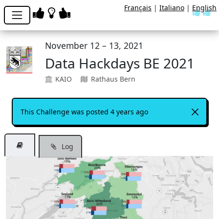
Français
|
Italiano
|
English
November 12 – 13, 2021
Data Hackdays BE 2021
KAIO
Rathaus Bern
This Challenge was posted 4 years ago
Log