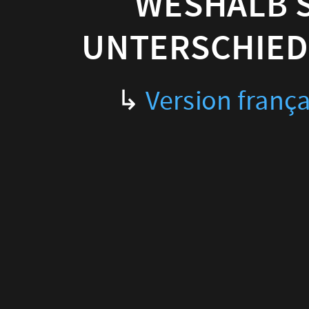
WESHALB S
UNTERSCHIED
↳
Version frança