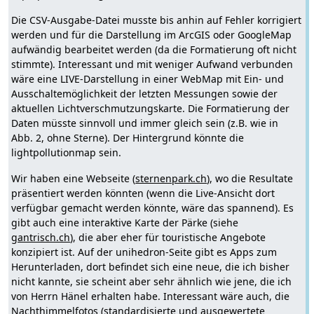
Die CSV-Ausgabe-Datei musste bis anhin auf Fehler korrigiert
werden und für die Darstellung im ArcGIS oder GoogleMap
aufwändig bearbeitet werden (da die Formatierung oft nicht
stimmte). Interessant und mit weniger Aufwand verbunden
wäre eine LIVE-Darstellung in einer WebMap mit Ein- und
Ausschaltemöglichkeit der letzten Messungen sowie der
aktuellen Lichtverschmutzungskarte. Die Formatierung der
Daten müsste sinnvoll und immer gleich sein (z.B. wie in
Abb. 2, ohne Sterne). Der Hintergrund könnte die
lightpollutionmap sein.
Wir haben eine Webseite (
sternenpark.ch
), wo die Resultate
präsentiert werden könnten (wenn die Live-Ansicht dort
verfügbar gemacht werden könnte, wäre das spannend). Es
gibt auch eine interaktive Karte der Pärke (siehe
gantrisch.ch
), die aber eher für touristische Angebote
konzipiert ist. Auf der unihedron-Seite gibt es Apps zum
Herunterladen, dort befindet sich eine neue, die ich bisher
nicht kannte, sie scheint aber sehr ähnlich wie jene, die ich
von Herrn Hänel erhalten habe. Interessant wäre auch, die
Nachthimmelfotos (standardisierte und ausgewertete