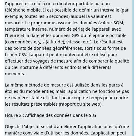
l'appareil est relié à un ordinateur portable ou à un
téléphone mobile. Il est possible de définir un intervalle (par
exemple, toutes les 5 secondes) auquel la valeur est
mesurée. Le programme associe les données (valeur SQM,
température interne, numéro de série) de l'appareil avec
l'heure et la date et les données GPS du téléphone portable
(coordonnées x, y, z (altitude), vitesse, etc.). Le résultat est
des points de données géoréférencés, sortis sous forme de
fichier CSV. L'appareil peut maintenant être utilisé pour
effectuer des voyages de mesure afin de comparer la qualité
du ciel nocturne à différents endroits et à différents
moments.
La même méthode de mesure est utilisée dans les parcs à
étoiles du monde entier, mais l'application ne fonctionne pas
de manière stable et il faut beaucoup de temps pour rendre
les résultats présentables (rapport ou site web).
Figure 2 : Affichage des données dans le SIG
Objectif L'objectif serait d'améliorer l'application ainsi qu'une
manière conviviale d'utiliser les données. L'application peut