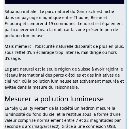
Situation initiale : Le parc naturel du Gantrisch est niché
dans un paysage magnifique entre Thoune, Berne et
Fribourg et comprend 19 communes. L'endroit est également
particulièrement beau la nuit, car la zone présente peu de
pollution lumineuse.
Mais même ici, l'obscurité naturelle disparaît de plus en plus,
sous l'effet d'un éclairage trop intense, mal dirigé ou hors
d'usage.
Le parc naturel est la seule région de Suisse à avoir rejoint le
réseau international des parcs d'étoiles et des initiatives de
ciel noir, où la pollution lumineuse est activement mesurée et
évitée dans la mesure du raisonnable.
Mesurer la pollution lumineuse
Le "Sky Quality Meter" de la société unihedron mesure la
luminosité du fond du ciel et la restitue sous la forme d'une
valeur comprise normalement entre 7 et 22 magnitudes par
seconde d'arc (mag/arcsec2). Grâce à une connexion USB,