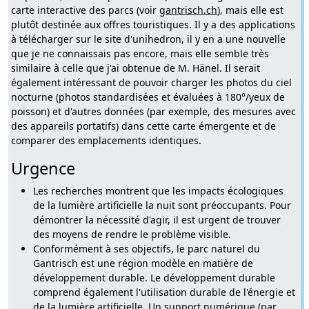
carte interactive des parcs (voir
gantrisch.ch
), mais elle est
plutôt destinée aux offres touristiques. Il y a des applications
à télécharger sur le site d'unihedron, il y en a une nouvelle
que je ne connaissais pas encore, mais elle semble très
similaire à celle que j'ai obtenue de M. Hänel. Il serait
également intéressant de pouvoir charger les photos du ciel
nocturne (photos standardisées et évaluées à 180°/yeux de
poisson) et d'autres données (par exemple, des mesures avec
des appareils portatifs) dans cette carte émergente et de
comparer des emplacements identiques.
Urgence
Les recherches montrent que les impacts écologiques
de la lumière artificielle la nuit sont préoccupants. Pour
démontrer la nécessité d'agir, il est urgent de trouver
des moyens de rendre le problème visible.
Conformément à ses objectifs, le parc naturel du
Gantrisch est une région modèle en matière de
développement durable. Le développement durable
comprend également l'utilisation durable de l'énergie et
de la lumière artificielle. Un support numérique (par