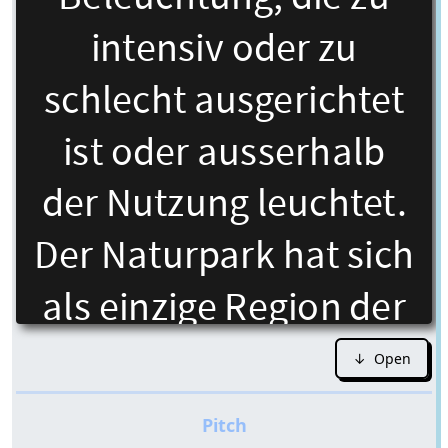
↓ Open