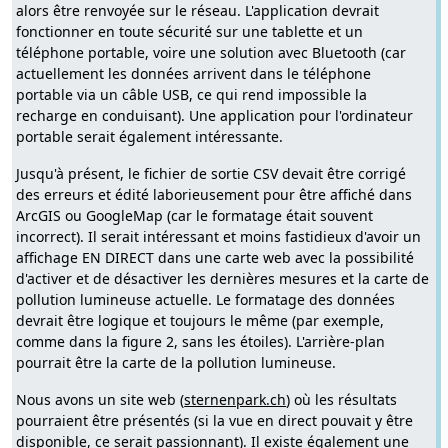
alors être renvoyée sur le réseau. L'application devrait
fonctionner en toute sécurité sur une tablette et un
téléphone portable, voire une solution avec Bluetooth (car
actuellement les données arrivent dans le téléphone
portable via un câble USB, ce qui rend impossible la
recharge en conduisant). Une application pour l'ordinateur
portable serait également intéressante.
Jusqu'à présent, le fichier de sortie CSV devait être corrigé
des erreurs et édité laborieusement pour être affiché dans
ArcGIS ou GoogleMap (car le formatage était souvent
incorrect). Il serait intéressant et moins fastidieux d'avoir un
affichage EN DIRECT dans une carte web avec la possibilité
d'activer et de désactiver les dernières mesures et la carte de
pollution lumineuse actuelle. Le formatage des données
devrait être logique et toujours le même (par exemple,
comme dans la figure 2, sans les étoiles). L'arrière-plan
pourrait être la carte de la pollution lumineuse.
Nous avons un site web (
sternenpark.ch
) où les résultats
pourraient être présentés (si la vue en direct pouvait y être
disponible, ce serait passionnant). Il existe également une