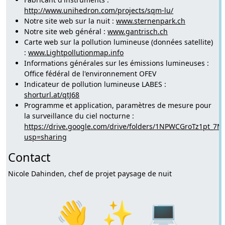
http://www.unihedron.com/projects/sqm-lu/
Notre site web sur la nuit :
www.sternenpark.ch
Notre site web général :
www.gantrisch.ch
Carte web sur la pollution lumineuse (données satellite)
:
www.Lightpollutionmap.info
Informations générales sur les émissions lumineuses :
Office fédéral de l'environnement OFEV
Indicateur de pollution lumineuse LABES :
shorturl.at/qtJ68
Programme et application, paramètres de mesure pour
la surveillance du ciel nocturne :
https://drive.google.com/drive/folders/1NPWCGroTz1pt_7
usp=sharing
Contact
Nicole Dahinden, chef de projet paysage de nuit
👋
✨
💻