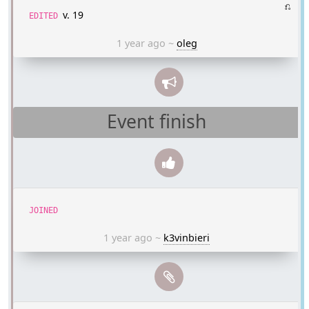
⎌
v. 19
EDITED
1 year ago
~
oleg
Event finish
JOINED
1 year ago
~
k3vinbieri