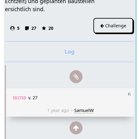
Echtzeit) und geplanten Baustellen
ersichtlich sind.
Challenge
5
27
20
⎌
v. 27
EDITED
1 year ago
~
SamuelW