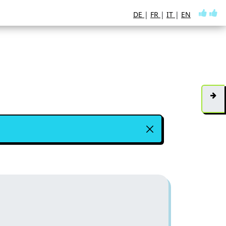
DE
|
FR
|
IT
|
EN