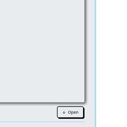
↓ Open