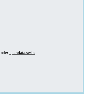
x
oder
opendata.swiss