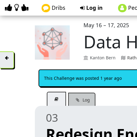
Dribs
Log in
Peo
May 16 – 17, 2025
Data 
Kanton Bern
Rath
This Challenge was posted 1 year ago
Log
03
Redesign En