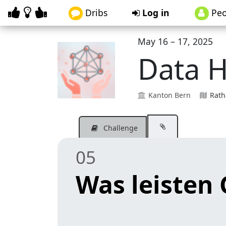
Dribs
Log in
Peo
May 16 – 17, 2025
Data 
Kanton Bern
Rath
Challenge
05
Was leisten