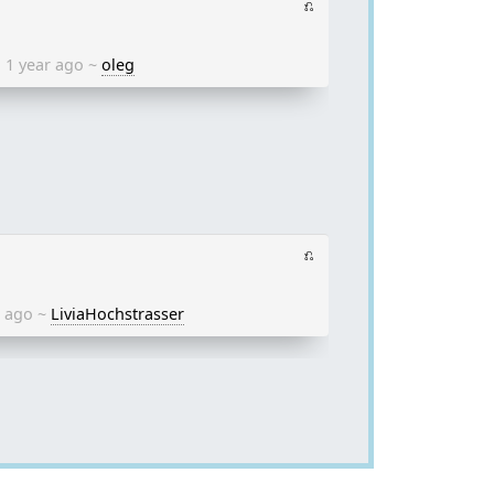
⎌
1 year ago
~
oleg
⎌
r ago
~
LiviaHochstrasser