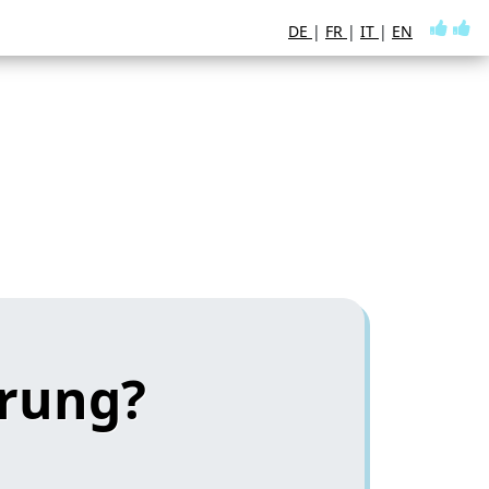
DE
|
FR
|
IT
|
EN
erung?