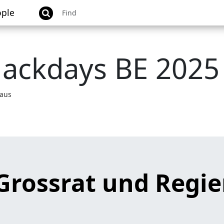
ple
Hackdays BE 2025
aus
 Grossrat und Regi